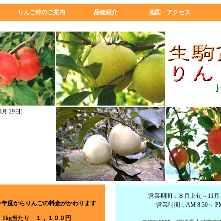
りんご狩のご案内
品種紹介
地図・アクセス
月 29日]
営業期間：８月上旬～11月
今年度からりんごの料金がかわります
営業時間：AM 8:30～ PM 
 1kg当たり １，１００円